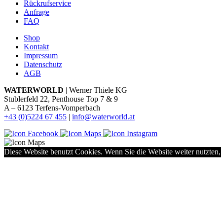
Rückrufservice
Anfrage
FAQ
Shop
Kontakt
Impressum
Datenschutz
AGB
WATERWORLD
| Werner Thiele KG
Stublerfeld 22, Penthouse Top 7 & 9
A – 6123 Terfens-Vomperbach
+43 (0)5224 67 455
|
info@waterworld.at
Diese Website benutzt Cookies. Wenn Sie die Website weiter nutzten,