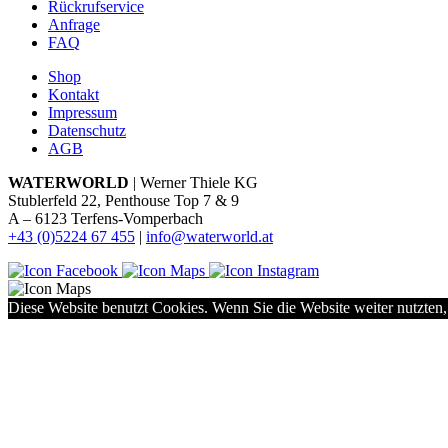
Rückrufservice
Anfrage
FAQ
Shop
Kontakt
Impressum
Datenschutz
AGB
WATERWORLD
| Werner Thiele KG
Stublerfeld 22, Penthouse Top 7 & 9
A – 6123 Terfens-Vomperbach
+43 (0)5224 67 455
|
info@waterworld.at
Diese Website benutzt Cookies. Wenn Sie die Website weiter nutzten,