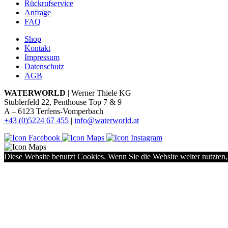
Rückrufservice
Anfrage
FAQ
Shop
Kontakt
Impressum
Datenschutz
AGB
WATERWORLD
| Werner Thiele KG
Stublerfeld 22, Penthouse Top 7 & 9
A – 6123 Terfens-Vomperbach
+43 (0)5224 67 455
|
info@waterworld.at
Diese Website benutzt Cookies. Wenn Sie die Website weiter nutzten,