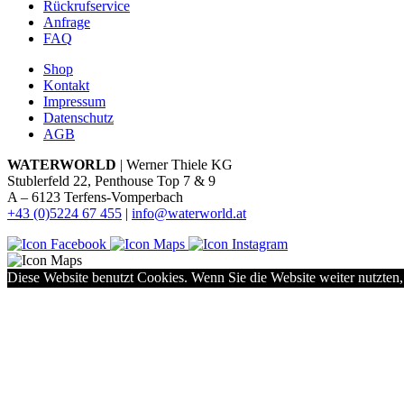
Rückrufservice
Anfrage
FAQ
Shop
Kontakt
Impressum
Datenschutz
AGB
WATERWORLD
| Werner Thiele KG
Stublerfeld 22, Penthouse Top 7 & 9
A – 6123 Terfens-Vomperbach
+43 (0)5224 67 455
|
info@waterworld.at
Diese Website benutzt Cookies. Wenn Sie die Website weiter nutzten,