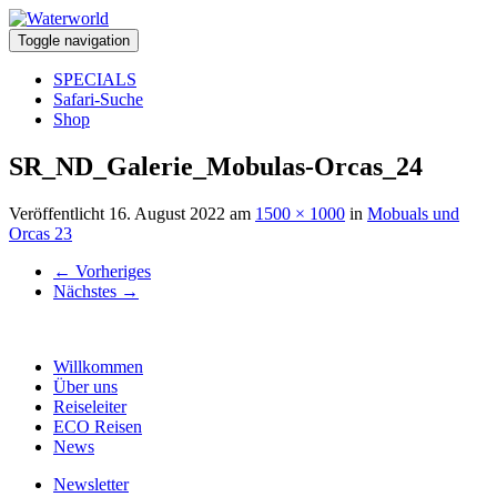
Toggle navigation
SPECIALS
Safari-Suche
Shop
SR_ND_Galerie_Mobulas-Orcas_24
Veröffentlicht
16. August 2022
am
1500 × 1000
in
Mobuals und
Orcas 23
←
Vorheriges
Nächstes
→
Willkommen
Über uns
Reiseleiter
ECO Reisen
News
Newsletter