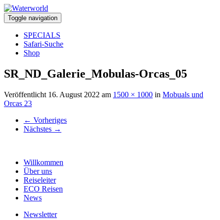
Toggle navigation
SPECIALS
Safari-Suche
Shop
SR_ND_Galerie_Mobulas-Orcas_05
Veröffentlicht
16. August 2022
am
1500 × 1000
in
Mobuals und
Orcas 23
←
Vorheriges
Nächstes
→
Willkommen
Über uns
Reiseleiter
ECO Reisen
News
Newsletter