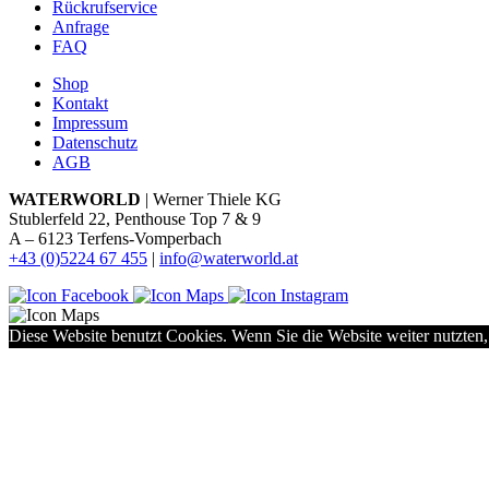
Rückrufservice
Anfrage
FAQ
Shop
Kontakt
Impressum
Datenschutz
AGB
WATERWORLD
| Werner Thiele KG
Stublerfeld 22, Penthouse Top 7 & 9
A – 6123 Terfens-Vomperbach
+43 (0)5224 67 455
|
info@waterworld.at
Diese Website benutzt Cookies. Wenn Sie die Website weiter nutzten,