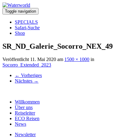
Toggle navigation
SPECIALS
Safari-Suche
Shop
SR_ND_Galerie_Socorro_NEX_49
Veröffentlicht
11. Mai 2020
am
1500 × 1000
in
Socorro_Extended_2023
←
Vorheriges
Nächstes
→
Willkommen
Über uns
Reiseleiter
ECO Reisen
News
Newsletter