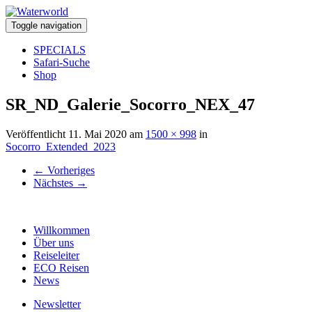
Toggle navigation
SPECIALS
Safari-Suche
Shop
SR_ND_Galerie_Socorro_NEX_47
Veröffentlicht
11. Mai 2020
am
1500 × 998
in
Socorro_Extended_2023
←
Vorheriges
Nächstes
→
Willkommen
Über uns
Reiseleiter
ECO Reisen
News
Newsletter