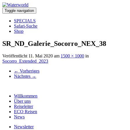
Toggle navigation
SPECIALS
Safari-Suche
Shop
SR_ND_Galerie_Socorro_NEX_38
Veröffentlicht
11. Mai 2020
am
1500 × 1000
in
Socorro_Extended_2023
←
Vorheriges
Nächstes
→
Willkommen
Über uns
Reiseleiter
ECO Reisen
News
Newsletter