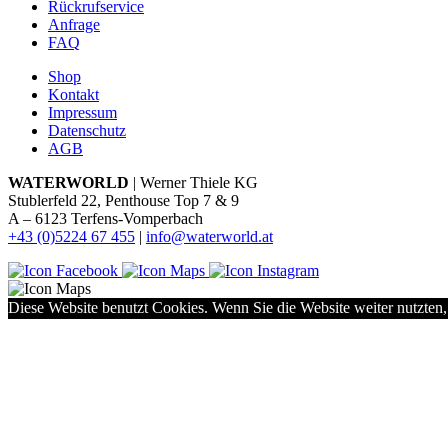
Rückrufservice
Anfrage
FAQ
Shop
Kontakt
Impressum
Datenschutz
AGB
WATERWORLD
| Werner Thiele KG
Stublerfeld 22, Penthouse Top 7 & 9
A – 6123 Terfens-Vomperbach
+43 (0)5224 67 455
|
info@waterworld.at
Diese Website benutzt Cookies. Wenn Sie die Website weiter nutzten,