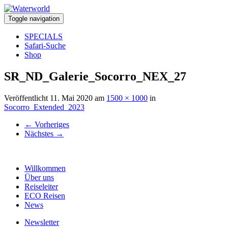
Toggle navigation
SPECIALS
Safari-Suche
Shop
SR_ND_Galerie_Socorro_NEX_27
Veröffentlicht
11. Mai 2020
am
1500 × 1000
in
Socorro_Extended_2023
←
Vorheriges
Nächstes
→
Willkommen
Über uns
Reiseleiter
ECO Reisen
News
Newsletter