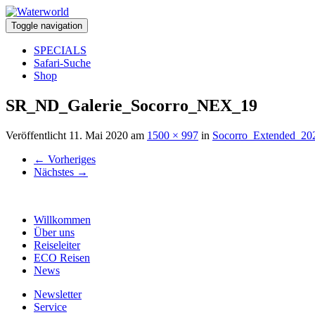
Toggle navigation
SPECIALS
Safari-Suche
Shop
SR_ND_Galerie_Socorro_NEX_19
Veröffentlicht
11. Mai 2020
am
1500 × 997
in
Socorro_Extended_20
←
Vorheriges
Nächstes
→
Willkommen
Über uns
Reiseleiter
ECO Reisen
News
Newsletter
Service