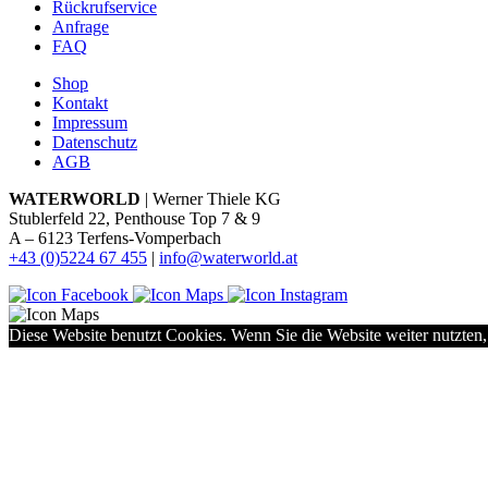
Rückrufservice
Anfrage
FAQ
Shop
Kontakt
Impressum
Datenschutz
AGB
WATERWORLD
| Werner Thiele KG
Stublerfeld 22, Penthouse Top 7 & 9
A – 6123 Terfens-Vomperbach
+43 (0)5224 67 455
|
info@waterworld.at
Diese Website benutzt Cookies. Wenn Sie die Website weiter nutzten,