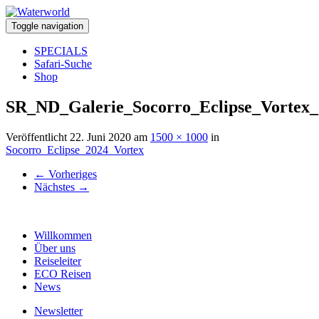
Toggle navigation
SPECIALS
Safari-Suche
Shop
SR_ND_Galerie_Socorro_Eclipse_Vortex_
Veröffentlicht
22. Juni 2020
am
1500 × 1000
in
Socorro_Eclipse_2024_Vortex
←
Vorheriges
Nächstes
→
Willkommen
Über uns
Reiseleiter
ECO Reisen
News
Newsletter