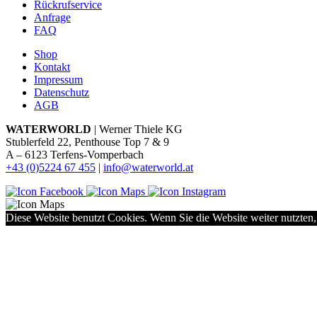
Rückrufservice
Anfrage
FAQ
Shop
Kontakt
Impressum
Datenschutz
AGB
WATERWORLD
| Werner Thiele KG
Stublerfeld 22, Penthouse Top 7 & 9
A – 6123 Terfens-Vomperbach
+43 (0)5224 67 455
|
info@waterworld.at
Diese Website benutzt Cookies. Wenn Sie die Website weiter nutzten,