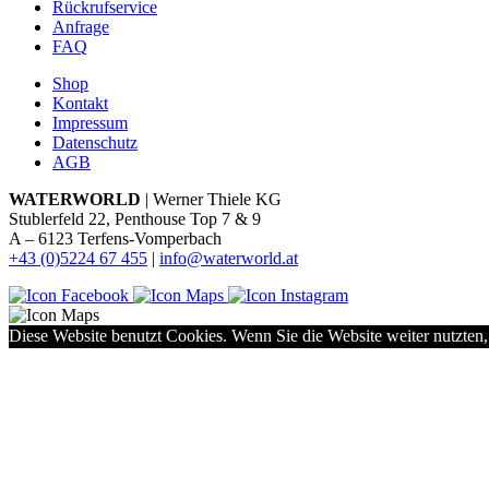
Rückrufservice
Anfrage
FAQ
Shop
Kontakt
Impressum
Datenschutz
AGB
WATERWORLD
| Werner Thiele KG
Stublerfeld 22, Penthouse Top 7 & 9
A – 6123 Terfens-Vomperbach
+43 (0)5224 67 455
|
info@waterworld.at
Diese Website benutzt Cookies. Wenn Sie die Website weiter nutzten,