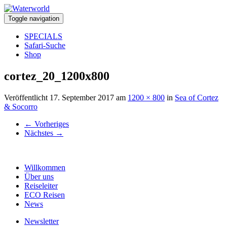
Toggle navigation
SPECIALS
Safari-Suche
Shop
cortez_20_1200x800
Veröffentlicht
17. September 2017
am
1200 × 800
in
Sea of Cortez
& Socorro
←
Vorheriges
Nächstes
→
Willkommen
Über uns
Reiseleiter
ECO Reisen
News
Newsletter