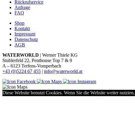
Rückrufservice
Anfrage
FAQ
Shop
Kontakt
Impressum
Datenschutz
AGB
WATERWORLD
| Werner Thiele KG
Stublerfeld 22, Penthouse Top 7 & 9
A – 6123 Terfens-Vomperbach
+43 (0)5224 67 455
|
info@waterworld.at
Diese Website benutzt Cookies. Wenn Sie die Website weiter nutzten,