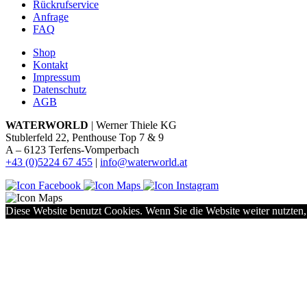
Rückrufservice
Anfrage
FAQ
Shop
Kontakt
Impressum
Datenschutz
AGB
WATERWORLD
| Werner Thiele KG
Stublerfeld 22, Penthouse Top 7 & 9
A – 6123 Terfens-Vomperbach
+43 (0)5224 67 455
|
info@waterworld.at
Diese Website benutzt Cookies. Wenn Sie die Website weiter nutzten,