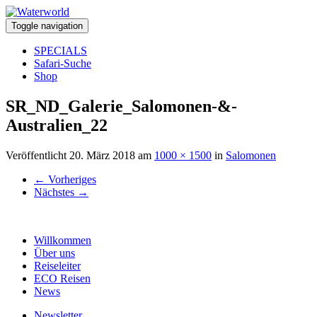
Toggle navigation
SPECIALS
Safari-Suche
Shop
SR_ND_Galerie_Salomonen-&-
Australien_22
Veröffentlicht
20. März 2018
am
1000 × 1500
in
Salomonen
←
Vorheriges
Nächstes
→
Willkommen
Über uns
Reiseleiter
ECO Reisen
News
Newsletter