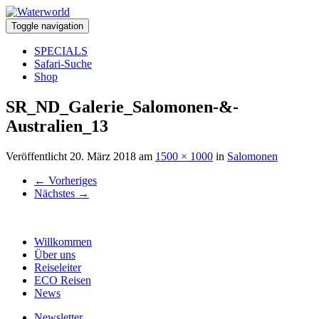
Toggle navigation
SPECIALS
Safari-Suche
Shop
SR_ND_Galerie_Salomonen-&-
Australien_13
Veröffentlicht
20. März 2018
am
1500 × 1000
in
Salomonen
←
Vorheriges
Nächstes
→
Willkommen
Über uns
Reiseleiter
ECO Reisen
News
Newsletter