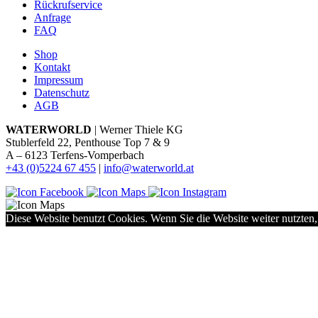
Rückrufservice
Anfrage
FAQ
Shop
Kontakt
Impressum
Datenschutz
AGB
WATERWORLD
| Werner Thiele KG
Stublerfeld 22, Penthouse Top 7 & 9
A – 6123 Terfens-Vomperbach
+43 (0)5224 67 455
|
info@waterworld.at
Diese Website benutzt Cookies. Wenn Sie die Website weiter nutzten,