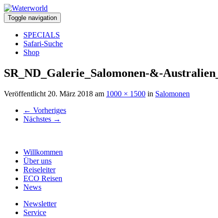
Toggle navigation
SPECIALS
Safari-Suche
Shop
SR_ND_Galerie_Salomonen-&-Australien
Veröffentlicht
20. März 2018
am
1000 × 1500
in
Salomonen
←
Vorheriges
Nächstes
→
Willkommen
Über uns
Reiseleiter
ECO Reisen
News
Newsletter
Service