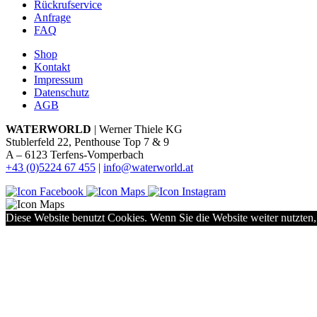
Rückrufservice
Anfrage
FAQ
Shop
Kontakt
Impressum
Datenschutz
AGB
WATERWORLD
| Werner Thiele KG
Stublerfeld 22, Penthouse Top 7 & 9
A – 6123 Terfens-Vomperbach
+43 (0)5224 67 455
|
info@waterworld.at
Diese Website benutzt Cookies. Wenn Sie die Website weiter nutzten,