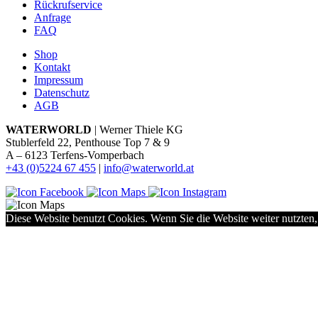
Rückrufservice
Anfrage
FAQ
Shop
Kontakt
Impressum
Datenschutz
AGB
WATERWORLD
| Werner Thiele KG
Stublerfeld 22, Penthouse Top 7 & 9
A – 6123 Terfens-Vomperbach
+43 (0)5224 67 455
|
info@waterworld.at
Diese Website benutzt Cookies. Wenn Sie die Website weiter nutzten,