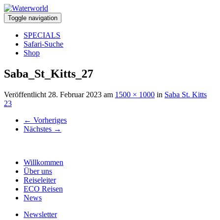
Toggle navigation
SPECIALS
Safari-Suche
Shop
Saba_St_Kitts_27
Veröffentlicht
28. Februar 2023
am
1500 × 1000
in
Saba St. Kitts
23
←
Vorheriges
Nächstes
→
Willkommen
Über uns
Reiseleiter
ECO Reisen
News
Newsletter