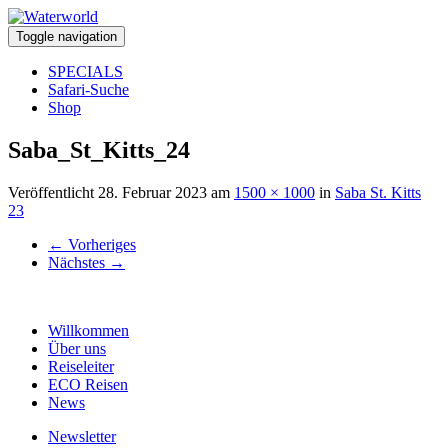
Toggle navigation
SPECIALS
Safari-Suche
Shop
Saba_St_Kitts_24
Veröffentlicht
28. Februar 2023
am
1500 × 1000
in
Saba St. Kitts
23
←
Vorheriges
Nächstes
→
Willkommen
Über uns
Reiseleiter
ECO Reisen
News
Newsletter