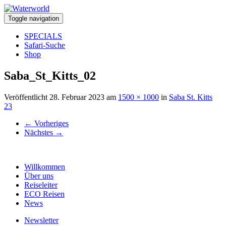
Toggle navigation
SPECIALS
Safari-Suche
Shop
Saba_St_Kitts_02
Veröffentlicht
28. Februar 2023
am
1500 × 1000
in
Saba St. Kitts
23
←
Vorheriges
Nächstes
→
Willkommen
Über uns
Reiseleiter
ECO Reisen
News
Newsletter