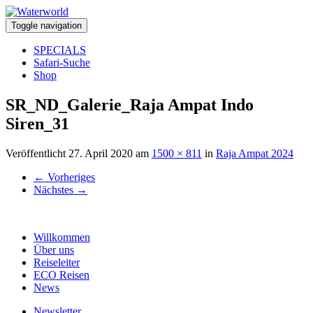
Toggle navigation
SPECIALS
Safari-Suche
Shop
SR_ND_Galerie_Raja Ampat Indo
Siren_31
Veröffentlicht
27. April 2020
am
1500 × 811
in
Raja Ampat 2024
←
Vorheriges
Nächstes
→
Willkommen
Über uns
Reiseleiter
ECO Reisen
News
Newsletter