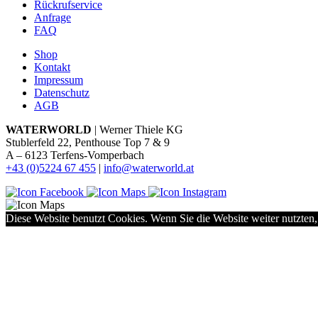
Rückrufservice
Anfrage
FAQ
Shop
Kontakt
Impressum
Datenschutz
AGB
WATERWORLD
| Werner Thiele KG
Stublerfeld 22, Penthouse Top 7 & 9
A – 6123 Terfens-Vomperbach
+43 (0)5224 67 455
|
info@waterworld.at
Diese Website benutzt Cookies. Wenn Sie die Website weiter nutzten,