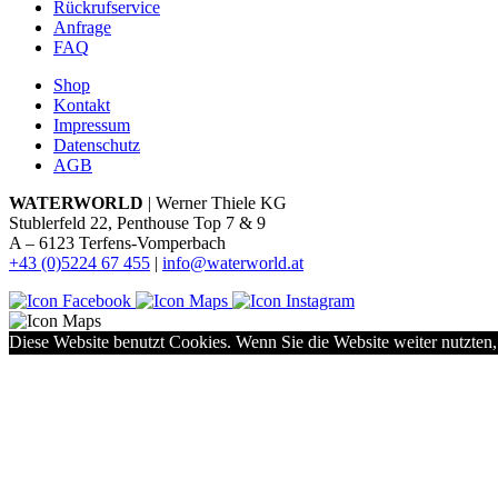
Rückrufservice
Anfrage
FAQ
Shop
Kontakt
Impressum
Datenschutz
AGB
WATERWORLD
| Werner Thiele KG
Stublerfeld 22, Penthouse Top 7 & 9
A – 6123 Terfens-Vomperbach
+43 (0)5224 67 455
|
info@waterworld.at
Diese Website benutzt Cookies. Wenn Sie die Website weiter nutzten,