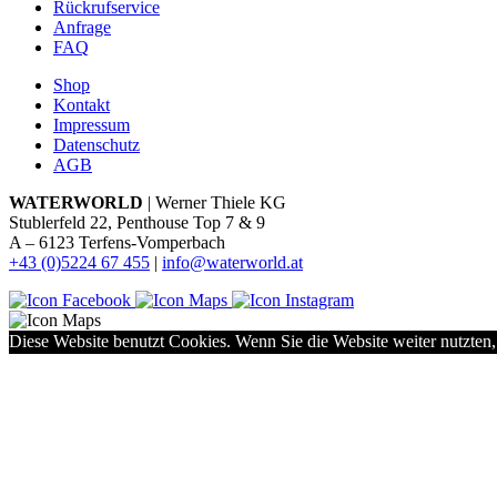
Rückrufservice
Anfrage
FAQ
Shop
Kontakt
Impressum
Datenschutz
AGB
WATERWORLD
| Werner Thiele KG
Stublerfeld 22, Penthouse Top 7 & 9
A – 6123 Terfens-Vomperbach
+43 (0)5224 67 455
|
info@waterworld.at
Diese Website benutzt Cookies. Wenn Sie die Website weiter nutzten,