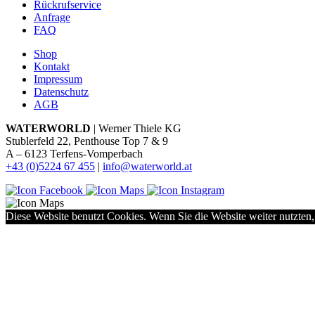
Rückrufservice
Anfrage
FAQ
Shop
Kontakt
Impressum
Datenschutz
AGB
WATERWORLD
| Werner Thiele KG
Stublerfeld 22, Penthouse Top 7 & 9
A – 6123 Terfens-Vomperbach
+43 (0)5224 67 455
|
info@waterworld.at
Diese Website benutzt Cookies. Wenn Sie die Website weiter nutzten,