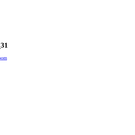
_31
Boom