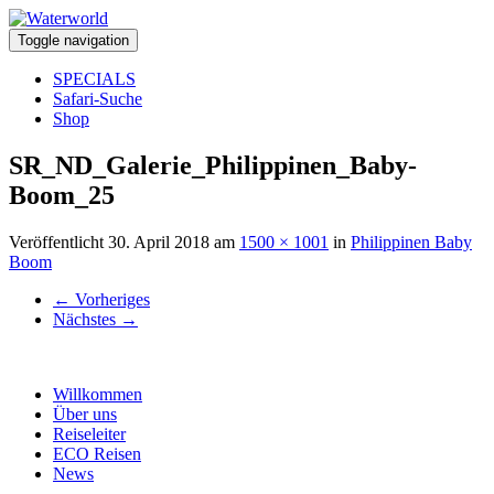
Toggle navigation
SPECIALS
Safari-Suche
Shop
SR_ND_Galerie_Philippinen_Baby-
Boom_25
Veröffentlicht
30. April 2018
am
1500 × 1001
in
Philippinen Baby
Boom
←
Vorheriges
Nächstes
→
Willkommen
Über uns
Reiseleiter
ECO Reisen
News