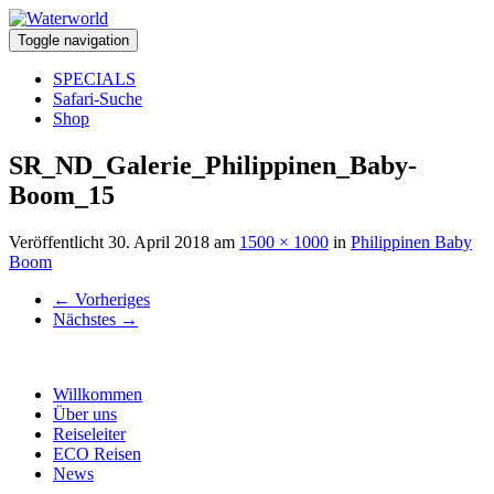
Toggle navigation
SPECIALS
Safari-Suche
Shop
SR_ND_Galerie_Philippinen_Baby-
Boom_15
Veröffentlicht
30. April 2018
am
1500 × 1000
in
Philippinen Baby
Boom
←
Vorheriges
Nächstes
→
Willkommen
Über uns
Reiseleiter
ECO Reisen
News