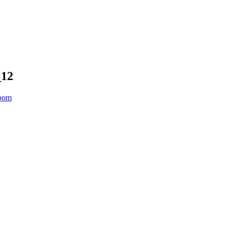
_12
Boom