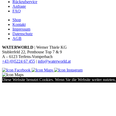
Rückrufservice
Anfrage
FAQ
Shop
Kontakt
Impressum
Datenschutz
AGB
WATERWORLD
| Werner Thiele KG
Stublerfeld 22, Penthouse Top 7 & 9
A – 6123 Terfens-Vomperbach
+43 (0)5224 67 455
|
info@waterworld.at
Diese Website benutzt Cookies. Wenn Sie die Website weiter nutzten,