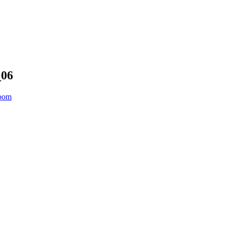
_06
Boom