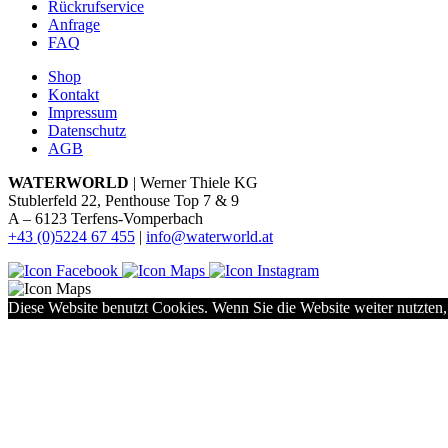
Rückrufservice
Anfrage
FAQ
Shop
Kontakt
Impressum
Datenschutz
AGB
WATERWORLD
| Werner Thiele KG
Stublerfeld 22, Penthouse Top 7 & 9
A – 6123 Terfens-Vomperbach
+43 (0)5224 67 455
|
info@waterworld.at
Diese Website benutzt Cookies. Wenn Sie die Website weiter nutzten,