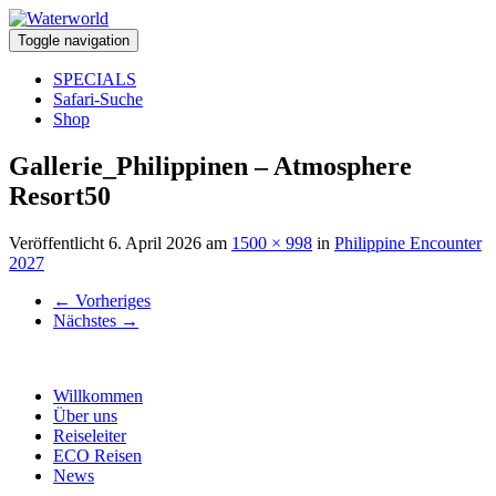
Toggle navigation
SPECIALS
Safari-Suche
Shop
Gallerie_Philippinen – Atmosphere
Resort50
Veröffentlicht
6. April 2026
am
1500 × 998
in
Philippine Encounter
2027
←
Vorheriges
Nächstes
→
Willkommen
Über uns
Reiseleiter
ECO Reisen
News