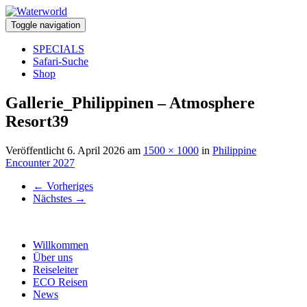
Toggle navigation
SPECIALS
Safari-Suche
Shop
Gallerie_Philippinen – Atmosphere
Resort39
Veröffentlicht
6. April 2026
am
1500 × 1000
in
Philippine
Encounter 2027
←
Vorheriges
Nächstes
→
Willkommen
Über uns
Reiseleiter
ECO Reisen
News