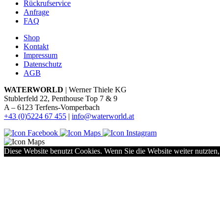
Rückrufservice
Anfrage
FAQ
Shop
Kontakt
Impressum
Datenschutz
AGB
WATERWORLD
| Werner Thiele KG
Stublerfeld 22, Penthouse Top 7 & 9
A – 6123 Terfens-Vomperbach
+43 (0)5224 67 455
|
info@waterworld.at
Diese Website benutzt Cookies. Wenn Sie die Website weiter nutzten,