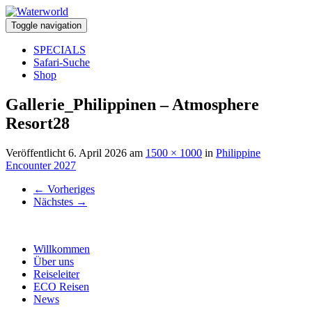
Toggle navigation
SPECIALS
Safari-Suche
Shop
Gallerie_Philippinen – Atmosphere
Resort28
Veröffentlicht
6. April 2026
am
1500 × 1000
in
Philippine
Encounter 2027
←
Vorheriges
Nächstes
→
Willkommen
Über uns
Reiseleiter
ECO Reisen
News