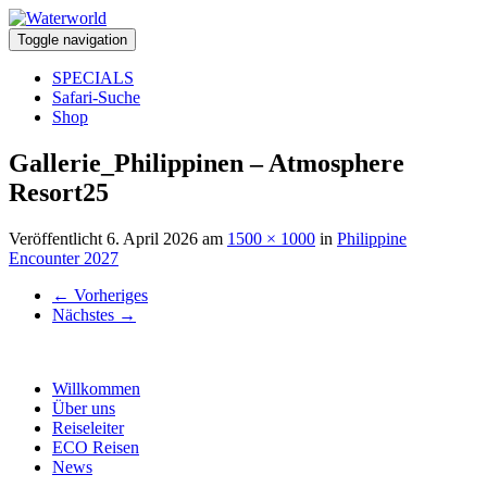
Toggle navigation
SPECIALS
Safari-Suche
Shop
Gallerie_Philippinen – Atmosphere
Resort25
Veröffentlicht
6. April 2026
am
1500 × 1000
in
Philippine
Encounter 2027
←
Vorheriges
Nächstes
→
Willkommen
Über uns
Reiseleiter
ECO Reisen
News