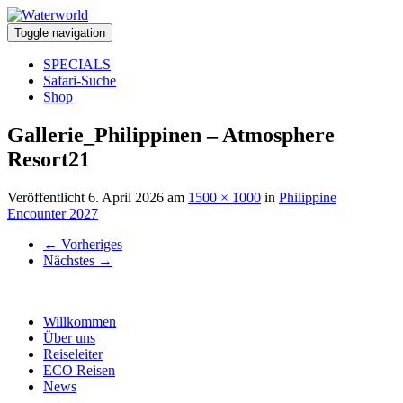
Toggle navigation
SPECIALS
Safari-Suche
Shop
Gallerie_Philippinen – Atmosphere
Resort21
Veröffentlicht
6. April 2026
am
1500 × 1000
in
Philippine
Encounter 2027
←
Vorheriges
Nächstes
→
Willkommen
Über uns
Reiseleiter
ECO Reisen
News