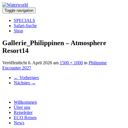
Toggle navigation
SPECIALS
Safari-Suche
Shop
Gallerie_Philippinen – Atmosphere
Resort14
Veröffentlicht
6. April 2026
am
1500 × 1000
in
Philippine
Encounter 2027
←
Vorheriges
Nächstes
→
Willkommen
Über uns
Reiseleiter
ECO Reisen
News