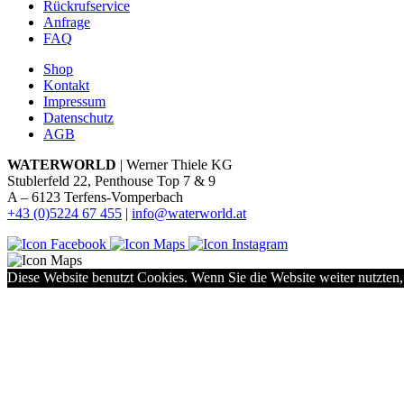
Rückrufservice
Anfrage
FAQ
Shop
Kontakt
Impressum
Datenschutz
AGB
WATERWORLD
| Werner Thiele KG
Stublerfeld 22, Penthouse Top 7 & 9
A – 6123 Terfens-Vomperbach
+43 (0)5224 67 455
|
info@waterworld.at
Diese Website benutzt Cookies. Wenn Sie die Website weiter nutzten,