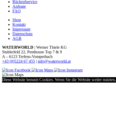
Rückrufservice
Anfrage
FAQ
Shop
Kontakt
Impressum
Datenschutz
AGB
WATERWORLD
| Werner Thiele KG
Stublerfeld 22, Penthouse Top 7 & 9
A – 6123 Terfens-Vomperbach
+43 (0)5224 67 455
|
info@waterworld.at
Diese Website benutzt Cookies. Wenn Sie die Website weiter nutzten,