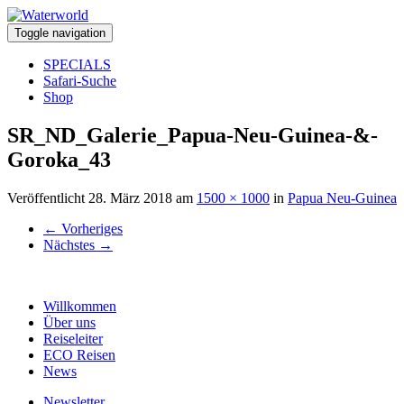
Toggle navigation
SPECIALS
Safari-Suche
Shop
SR_ND_Galerie_Papua-Neu-Guinea-&-
Goroka_43
Veröffentlicht
28. März 2018
am
1500 × 1000
in
Papua Neu-Guinea
←
Vorheriges
Nächstes
→
Willkommen
Über uns
Reiseleiter
ECO Reisen
News
Newsletter