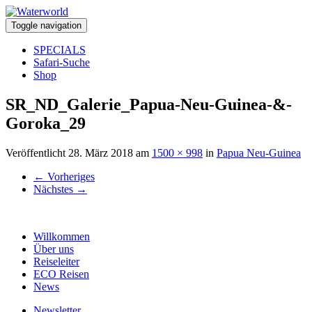
Toggle navigation
SPECIALS
Safari-Suche
Shop
SR_ND_Galerie_Papua-Neu-Guinea-&-
Goroka_29
Veröffentlicht
28. März 2018
am
1500 × 998
in
Papua Neu-Guinea
←
Vorheriges
Nächstes
→
Willkommen
Über uns
Reiseleiter
ECO Reisen
News
Newsletter