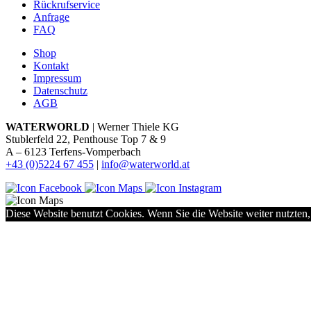
Rückrufservice
Anfrage
FAQ
Shop
Kontakt
Impressum
Datenschutz
AGB
WATERWORLD
| Werner Thiele KG
Stublerfeld 22, Penthouse Top 7 & 9
A – 6123 Terfens-Vomperbach
+43 (0)5224 67 455
|
info@waterworld.at
Diese Website benutzt Cookies. Wenn Sie die Website weiter nutzten,