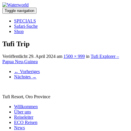
Toggle navigation
SPECIALS
Safari-Suche
Shop
Tufi Trip
Veröffentlicht
29. April 2024
am
1500 × 999
in
Tufi Explorer –
Papua Neu-Guinea
←
Vorheriges
Nächstes
→
Tufi Resort, Oro Province
Willkommen
Über uns
Reiseleiter
ECO Reisen
News