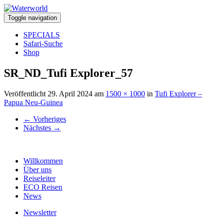
Toggle navigation
SPECIALS
Safari-Suche
Shop
SR_ND_Tufi Explorer_57
Veröffentlicht
29. April 2024
am
1500 × 1000
in
Tufi Explorer –
Papua Neu-Guinea
←
Vorheriges
Nächstes
→
Willkommen
Über uns
Reiseleiter
ECO Reisen
News
Newsletter